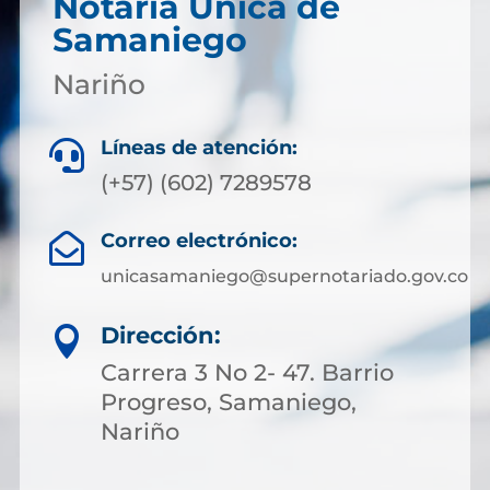
Notaría Única de
Samaniego
Nariño
Líneas de atención:

(+57) (602) 7289578
Correo electrónico:

unicasamaniego@supernotariado.gov.co
Dirección:

Carrera 3 No 2- 47. Barrio
Progreso, Samaniego,
Nariño