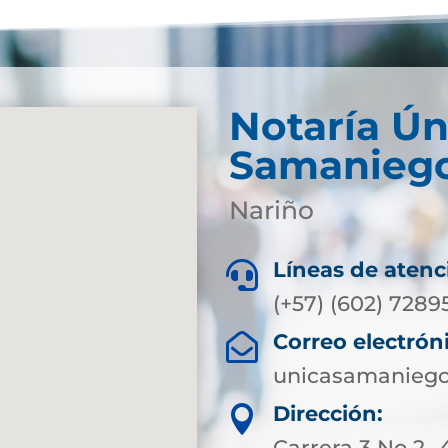
Notaría Ún
Samanieg
Nariño
Líneas de atenc

(+57) (602) 7289
Correo electrón

unicasamaniego
Dirección:

Carrera 3 No 2- 