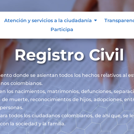
Atención y servicios a la ciudadanía
Transparen
Participa
Registro Civil
mento donde se asientan todos los hechos relativos al esta
danos colombianos.
iben los nacimientos, matrimonios, defunciones, separaci
 de muerte, reconocimientos de hijos, adopciones, ent
s personas.
l para todos los ciudadanos colombianos, de ahí que, se 
on la sociedad y la familia.