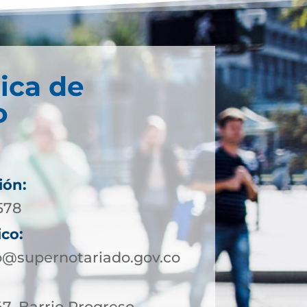
ica de
o
ión:
578
ico:
@supernotariado.gov.co
47. Barrio Progreso,