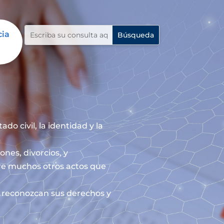
cia
do civil, la identidad y la
ones, divorcios, y
re muchos otros actos que
le reconozcan sus derechos y