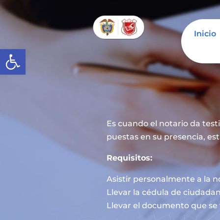
Inicio
Abrir barra de herramientas
Es cuando el notario da tes
puestas en su presencia, est
Requisitos:
Asistir personalmente a la n
Llevar la cédula de ciudadan
Llevar el documento que se 