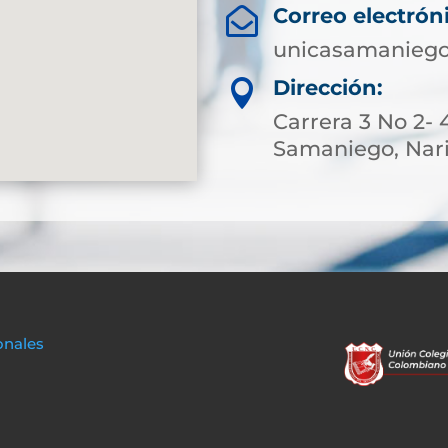
Correo electrón

unicasamaniego
Dirección:

Carrera 3 No 2- 
Samaniego, Nar
onales