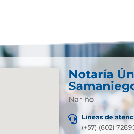
Notaría Ún
Samanieg
Nariño
Líneas de atenc

(+57) (602) 7289