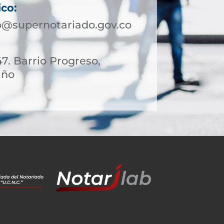
ico:
@supernotariado.gov.co
47. Barrio Progreso,
iño