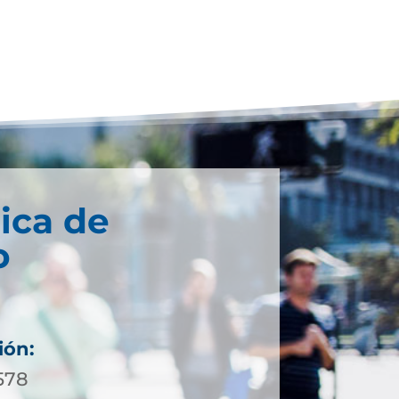
ica de
o
ión:
578