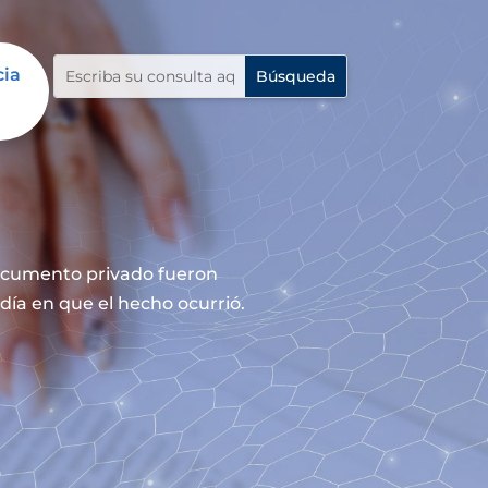
cia
documento privado fueron
día en que el hecho ocurrió.