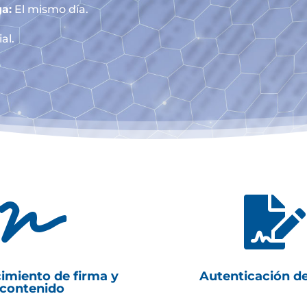
a:
El mismo día.
al.


imiento de firma y
Autenticación d
contenido