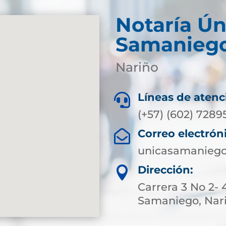
Notaría Ún
Samanieg
Nariño
Líneas de atenc

(+57) (602) 7289
Correo electrón

unicasamaniego
Dirección:

Carrera 3 No 2- 
Samaniego, Nar