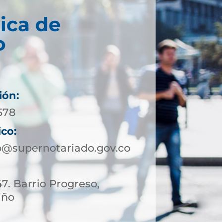
ica de
o
ión:
578
ico:
@supernotariado.gov.co
47. Barrio Progreso,
iño