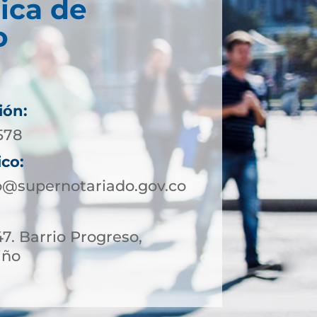
ica de
o
ión:
578
ico:
@supernotariado.gov.co
47. Barrio Progreso,
iño