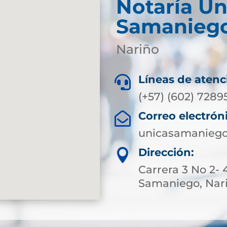
Notaría Ún
Samanieg
Nariño
Líneas de atenc

(+57) (602) 7289
Correo electrón

unicasamaniego
Dirección:

Carrera 3 No 2- 
Samaniego, Nar