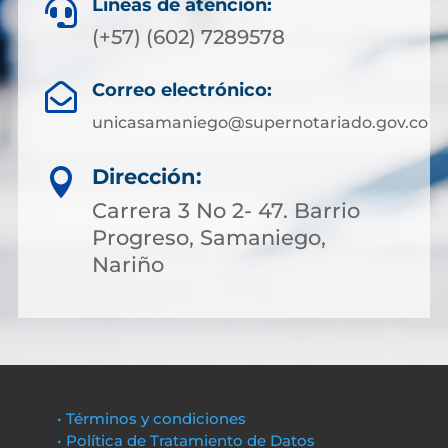
Líneas de atención:

(+57) (602) 7289578
Correo electrónico:

unicasamaniego@supernotariado.gov.co
Dirección:

Carrera 3 No 2- 47. Barrio
Progreso, Samaniego,
Nariño
• Términos y condiciones
• Política de Tratamiento de Datos