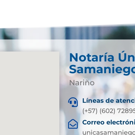
Notaría Ún
Samanieg
Nariño
Líneas de atenc

(+57) (602) 7289
Correo electrón

unicasamaniego