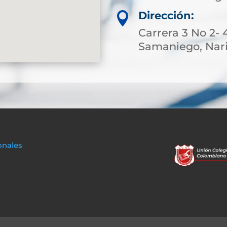
Dirección:

Carrera 3 No 2- 
Samaniego, Nar
onales