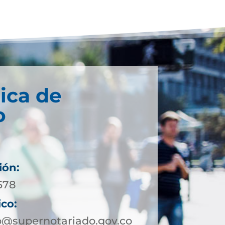
ica de
o
ión:
578
ico:
@supernotariado.gov.co