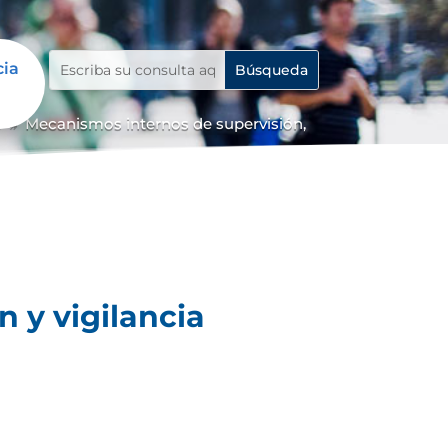
cia
o
Mecanismos internos de supervisión,
9
 y vigilancia