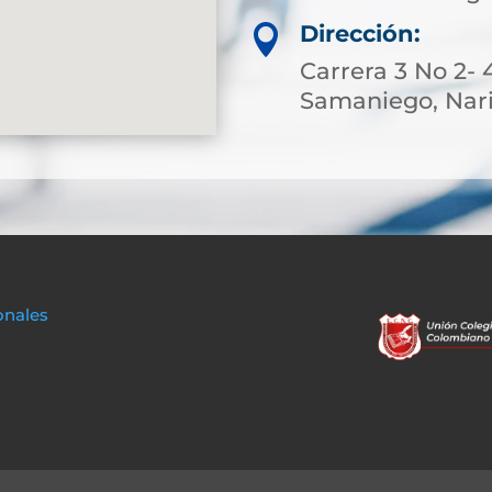
Dirección:

Carrera 3 No 2- 
Samaniego, Nar
onales