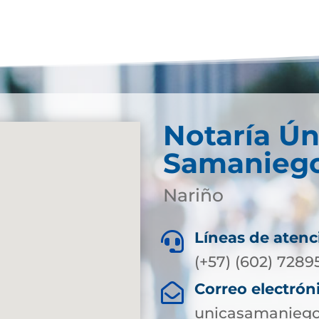
Notaría Ún
Samanieg
Nariño
Líneas de atenc

(+57) (602) 7289
Correo electrón

unicasamaniego