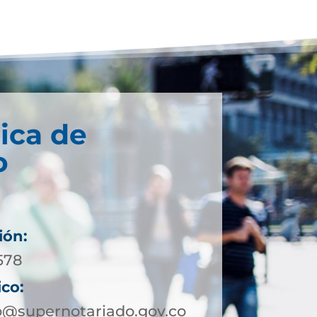
ica de
o
ión:
578
ico:
@supernotariado.gov.co