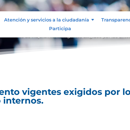
Atención y servicios a la ciudadanía
Transparen
Participa
es
Planes de Mejoramiento vigentes exigidos por los entes
9
nto vigentes exigidos por lo
 internos.