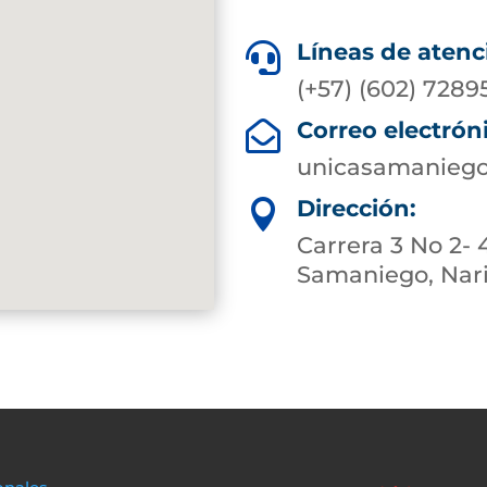
Líneas de atenc

(+57) (602) 7289
Correo electrón

unicasamaniego
Dirección:

Carrera 3 No 2- 
Samaniego, Nar