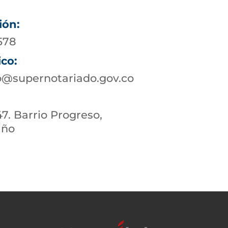
ión:
578
ico:
@supernotariado.gov.co
47. Barrio Progreso,
iño