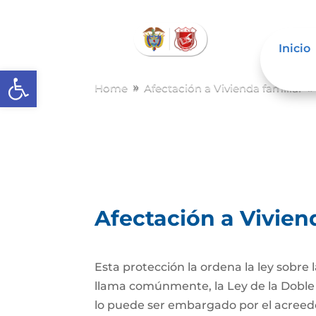
Inicio
Abrir barra de herramientas
Home
Afectación a Vivienda familiar
9
Afectación a Vivien
Esta protección la ordena la ley sobre
llama comúnmente, la Ley de la Doble 
lo puede ser embargado por el acreedor