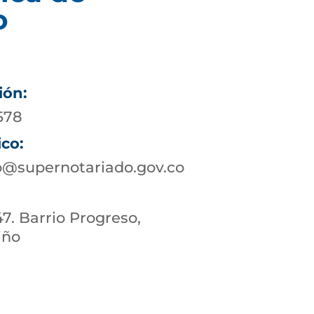
o
ión:
578
ico:
@supernotariado.gov.co
47. Barrio Progreso,
iño