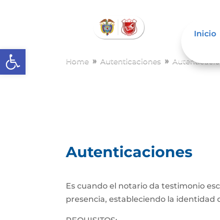
Inicio
Abrir barra de herramientas
Home
Autenticaciones
Autenticaci
9
9
Autenticaciones
Es cuando el notario da testimonio es
presencia, estableciendo la identidad d