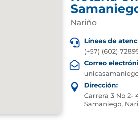
Samanieg
Nariño
Líneas de atenc

(+57) (602) 7289
Correo electrón

unicasamaniego
Dirección:

Carrera 3 No 2- 
Samaniego, Nar