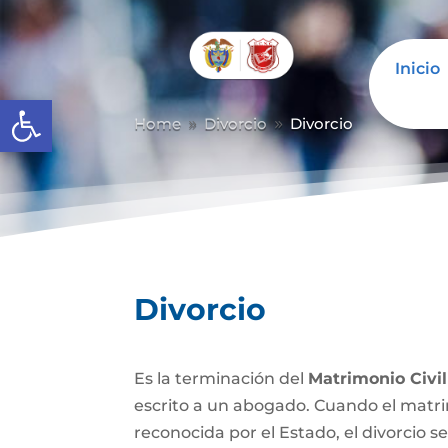
Inicio
Abrir barra de herramientas
Home
Divorcio
Divorcio
9
9
Divorcio
Es la terminación del
Matrimonio Civil
escrito a un abogado. Cuando el matrim
reconocida por el Estado, el divorcio se