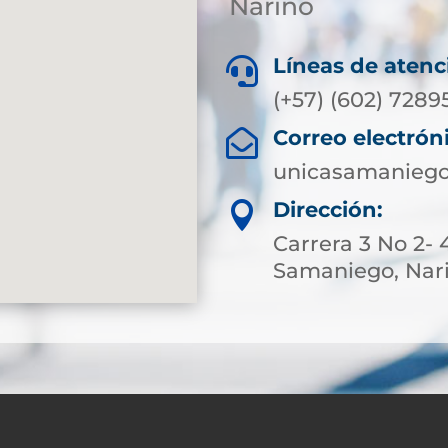
Nariño
Líneas de atenc

(+57) (602) 7289
Correo electrón

unicasamaniego
Dirección:

Carrera 3 No 2- 
Samaniego, Nar