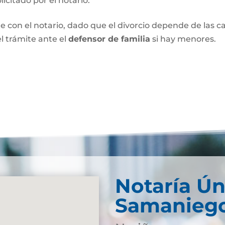
olicitado por el notario.
e con el notario, dado que el divorcio depende de las car
l trámite ante el
defensor de familia
si hay menores.
Notaría Ún
Samanieg