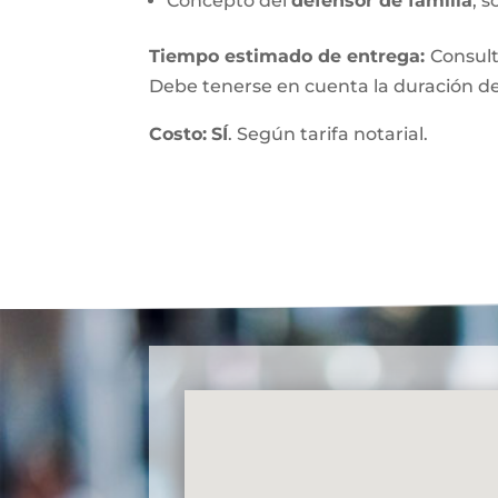
Concepto del
defensor de familia
, s
Tiempo estimado de entrega
:
Consult
Debe tenerse en cuenta la duración de
Costo:
SÍ
. Según tarifa notarial.