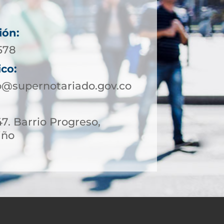
ión:
578
ico:
@supernotariado.gov.co
47. Barrio Progreso,
iño