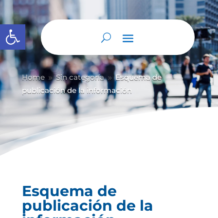
Abrir barra de herramientas
Home
Sin categoría
Esquema de
9
9
publicación de la información
Esquema de
publicación de la