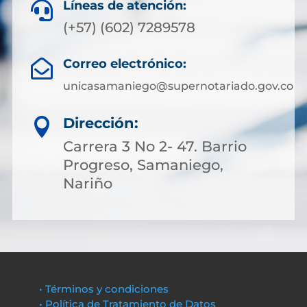
Líneas de atención:

(+57) (602) 7289578
Correo electrónico:

unicasamaniego@supernotariado.gov.co
Dirección:

Carrera 3 No 2- 47. Barrio
Progreso, Samaniego,
Nariño
• Términos y condiciones
• Política de Tratamiento de Datos