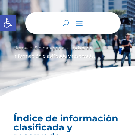
Abrir barra de herramientas
Home
Sin categoría
Índice de
9
9
información clasificada y reservada.
Índice de información
clasificada y