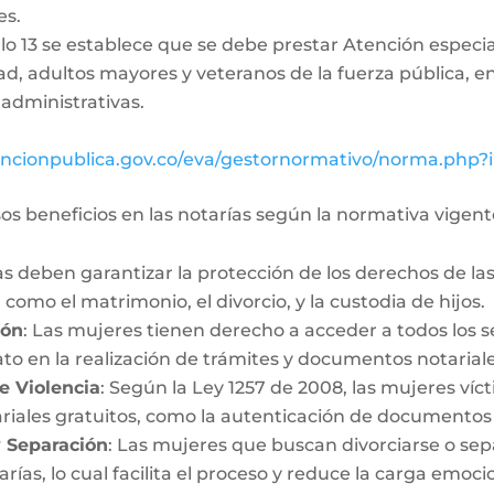
es.
culo 13 se establece que se debe prestar Atención especi
d, adultos mayores y veteranos de la fuerza pública, e
administrativas.
uncionpublica.gov.co/eva/gestornormativo/norma.php?
os beneficios en las notarías según la normativa vigent
ías deben garantizar la protección de los derechos de l
 como el matrimonio, el divorcio, y la custodia de hijos.
ión
: Las mujeres tienen derecho a acceder a todos los se
to en la realización de trámites y documentos notariale
e Violencia
: Según la Ley 1257 de 2008, las mujeres víct
ariales gratuitos, como la autenticación de documentos
y Separación
: Las mujeres que buscan divorciarse o s
rías, lo cual facilita el proceso y reduce la carga emoc