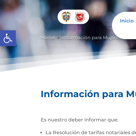
Inicio
Abrir barra de herramientas
Home
Información para Mujeres.
In
9
9
Información para M
Es nuestro deber informar que:
La Resolución de tarifas notariales 