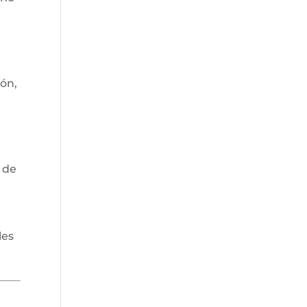
ión,
 de
les