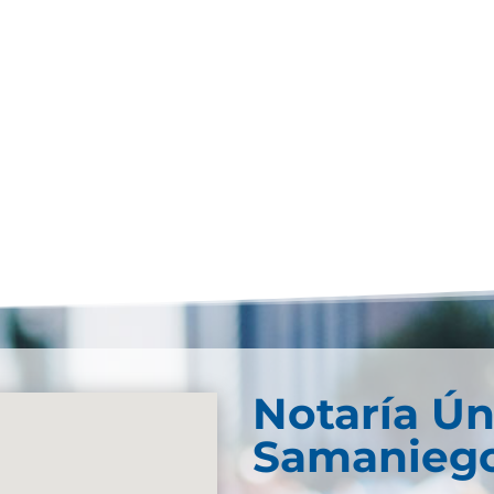
Notaría Ún
Samanieg