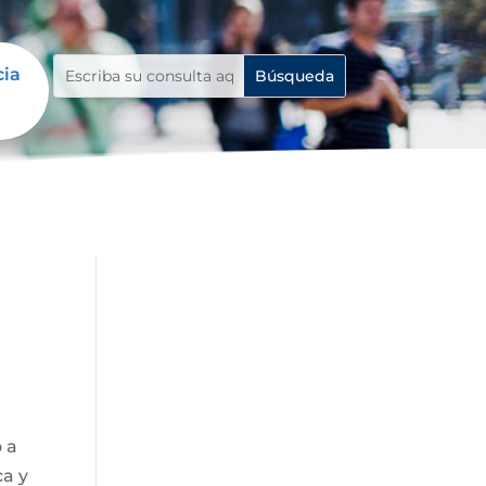
cia
o a
ca y