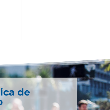
ica de
o