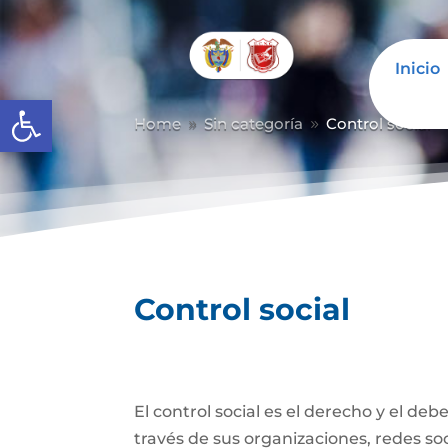
Inicio
Abrir barra de herramientas
Home
Sin categoría
Control social
9
9
Control social
El control social es el derecho y el de
través de sus organizaciones, redes soci