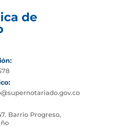
ica de
o
ión:
578
ico:
@supernotariado.gov.co
47. Barrio Progreso,
iño