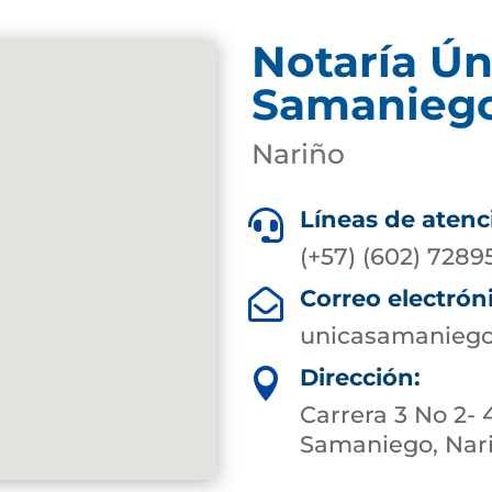
Notaría Ún
Samanieg
Nariño
Líneas de atenc

(+57) (602) 7289
Correo electrón

unicasamaniego
Dirección:

Carrera 3 No 2- 
Samaniego, Nar