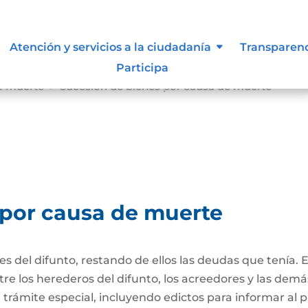
Atención y servicios a la ciudadanía
Transparen
Participa
e muerte
Sucesión de bienes por causa de muerte
9
 por causa de muerte
nes del difunto, restando de ellos las deudas que tenía. 
re los herederos del difunto, los acreedores y las dem
trámite especial, incluyendo edictos para informar al púb