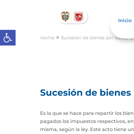
Inicio
Abrir barra de herramientas
Home
Sucesión de bienes por causa d
9
Sucesión de bienes
Es la que se hace para repartir los bie
pagados los impuestos respectivos, ent
misma, según la ley. Este acto tiene un 