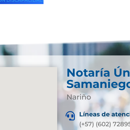
ON DISCAPACIDAD
Notaría Ún
Samanieg
Nariño
Líneas de atenc

(+57) (602) 7289