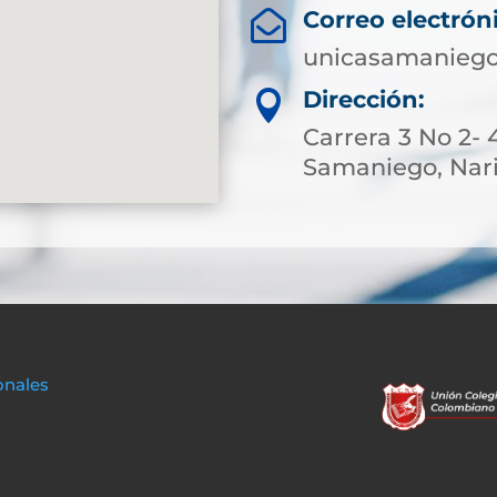
Correo electrón

unicasamaniego
Dirección:

Carrera 3 No 2- 
Samaniego, Nar
onales