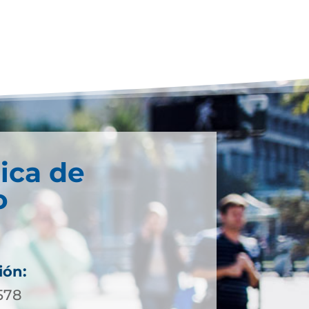
ica de
o
ión:
578