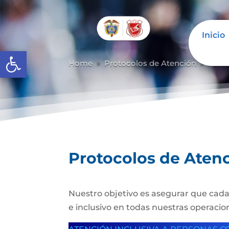
Inicio
Abrir barra de herramientas
Home
Protocolos de Atención
Prot
9
9
Protocolos de Aten
Nuestro objetivo es asegurar que cada
e inclusivo en todas nuestras operacion