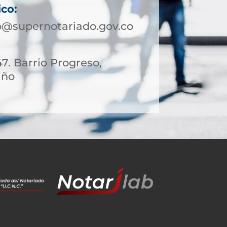
ico:
@supernotariado.gov.co
47. Barrio Progreso,
iño