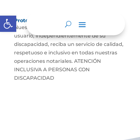
Abrir barra de herramientas
Protocolos de Atención
Nuestro objetivo es asegurar que cada
usuario, independientemente de su
discapacidad, reciba un servicio de calidad,
respetuoso e inclusivo en todas nuestras
operaciones notariales. ATENCIÓN
INCLUSIVA A PERSONAS CON
DISCAPACIDAD