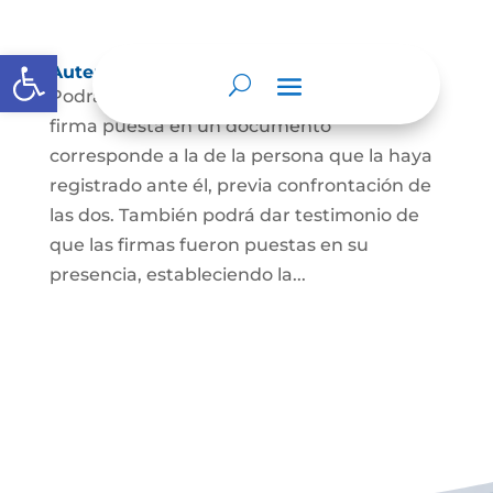
Abrir barra de herramientas
Autenticación de Firma
Podrá dar testimonio escrito de que la
firma puesta en un documento
corresponde a la de la persona que la haya
registrado ante él, previa confrontación de
las dos. También podrá dar testimonio de
que las firmas fueron puestas en su
presencia, estableciendo la...