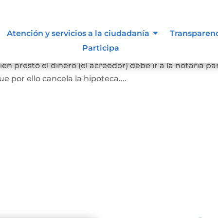
ca
Atención y servicios a la ciudadanía
Transparen
Participa
el bien hipotecado debe pagar la totalidad de la deuda
en prestó el dinero (el acreedor) debe ir a la notaría pa
 por ello cancela la hipoteca....