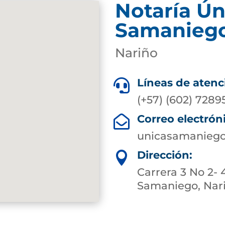
Notaría Ún
Samanieg
Nariño
Líneas de atenc

(+57) (602) 7289
Correo electrón

unicasamaniego
Dirección:

Carrera 3 No 2- 
Samaniego, Nar