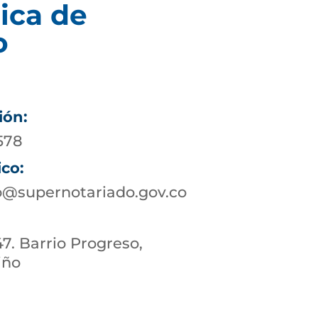
ica de
o
ión:
578
ico:
@supernotariado.gov.co
47. Barrio Progreso,
iño