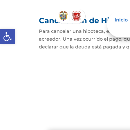
Cancelación de Hipote
Inicio
Abrir barra de herramientas
Para cancelar una hipoteca, el dueño d
acreedor. Una vez ocurrido el pago, qui
declarar que la deuda está pagada y que