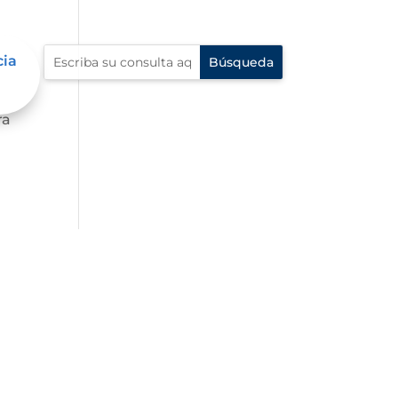
cia
 al
ra