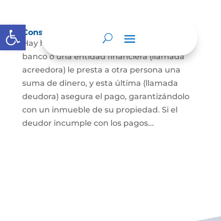
Abrir barra de herramientas
Constitución de hipoteca
Hay hipoteca cuando una persona, o un
banco o una entidad financiera (llamada
acreedora) le presta a otra persona una
suma de dinero, y esta última (llamada
deudora) asegura el pago, garantizándolo
con un inmueble de su propiedad. Si el
deudor incumple con los pagos...