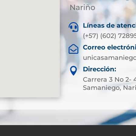
Nariño
Líneas de atenc

(+57) (602) 7289
Correo electrón

unicasamaniego
Dirección:

Carrera 3 No 2- 
Samaniego, Nar