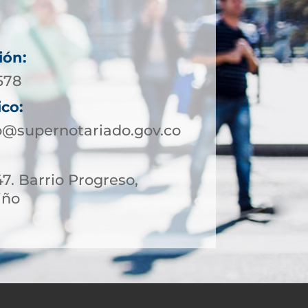
ión:
578
ico:
@supernotariado.gov.co
47. Barrio Progreso,
iño