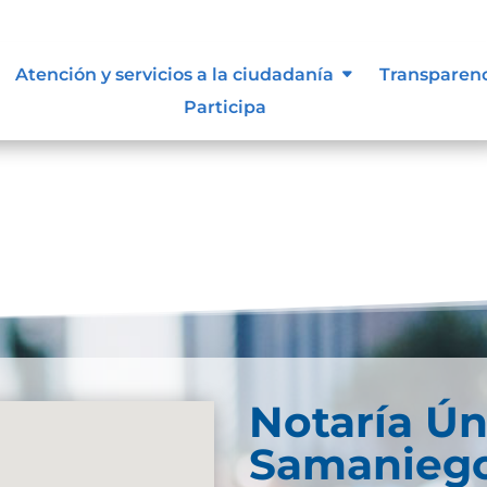
ue les aplique de interés.
Atención y servicios a la ciudadanía
Transparen
Participa
Notaría Ún
Samanieg