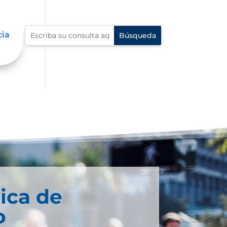
cia
ica de
o