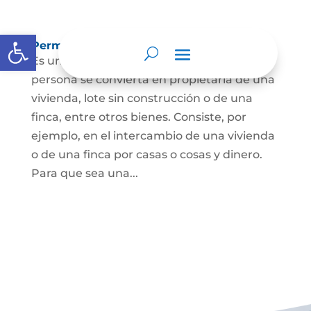
Abrir barra de herramientas
Permuta de Inmuebles
Es uno de los contratos para que una
persona se convierta en propietaria de una
vivienda, lote sin construcción o de una
finca, entre otros bienes. Consiste, por
ejemplo, en el intercambio de una vivienda
o de una finca por casas o cosas y dinero.
Para que sea una...