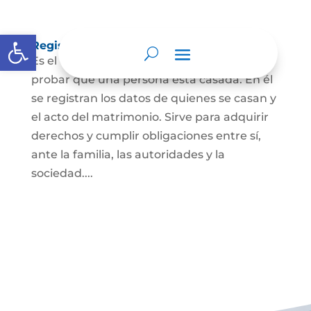
Abrir barra de herramientas
Registro Civil de Matrimonio
Es el documento público necesario para
probar que una persona está casada. En él
se registran los datos de quienes se casan y
el acto del matrimonio. Sirve para adquirir
derechos y cumplir obligaciones entre sí,
ante la familia, las autoridades y la
sociedad....